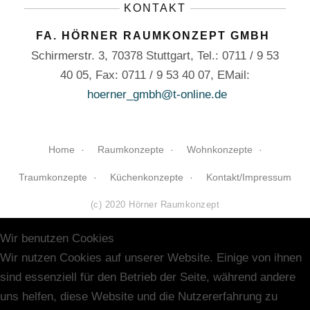
KONTAKT
FA. HÖRNER RAUMKONZEPT GMBH
Schirmerstr. 3, 70378 Stuttgart, Tel.: 0711 / 9 53
40 05, Fax: 0711 / 9 53 40 07, EMail:
hoerner
_gmbh@t-online.de
Home
Raumkonzepte
Wohnkonzepte
Traumkonzepte
Küchenkonzepte
Kontakt/Impressum
(c) 2020 Hörner Raumkonzept
Wir benutzen Cookies
Wir nutzen Cookies auf unserer Website. Einige von ihnen
sind essenziell für den Betrieb der Seite, während andere
uns helfen, diese Website und die Nutzererfahrung zu